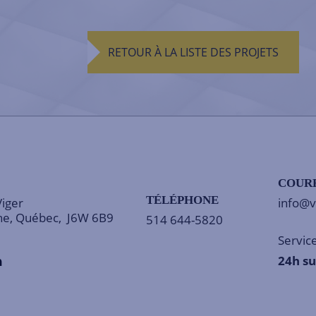
RETOUR À LA LISTE DES PROJETS
COUR
TÉLÉPHONE
Viger
info@v
ne, Québec, J6W 6B9
514 644-5820
Service
24h su