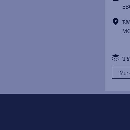
EBC
E
MO
TY
Mur-